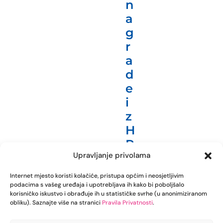
n
a
g
r
a
d
e
i
z
H
P
Upravljanje privolama
B
f
Internet mjesto koristi kolačiće, pristupa općim i neosjetljivim
o
podacima s vašeg uređaja i upotrebljava ih kako bi poboljšalo
korisničko iskustvo i obrađuje ih u statističke svrhe (u anonimiziranom
n
obliku). Saznajte više na stranici
Pravila Privatnosti
.
d