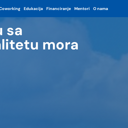
Coworking
Edukacija
Financiranje
Mentori
O nama
u sa
litetu mora