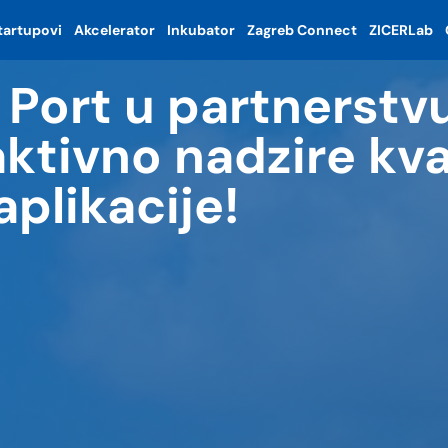
tartupovi
Akcelerator
Inkubator
Zagreb Connect
ZICERLab
 Port u partnerstv
tivno nadzire kva
plikacije!