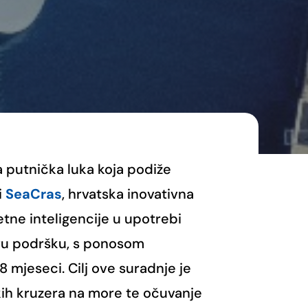
a putnička luka koja podiže
i
SeaCras
, hrvatska inovativna
jetne inteligencije u upotrebi
ovu podršku, s ponosom
18 mjeseci. Cilj ove suradnje je
ikih kruzera na more te očuvanje