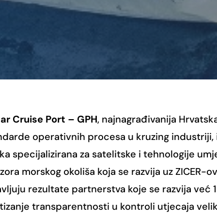
ar Cruise Port – GPH
, najnagrađivanija Hrvatsk
ndarde operativnih procesa u kruzing industriji, 
tka specijalizirana za satelitske i tehnologije um
zora morskog okoliša koja se razvija uz ZICER-
vljuju rezultate partnerstva koje se razvija već 
tizanje transparentnosti u kontroli utjecaja vel