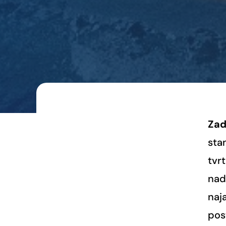
Zad
sta
tvr
nad
naja
pos