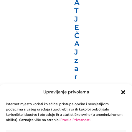
A
T
J
E
Č
A
J
z
a
r
a
Upravljanje privolama
d
n
Internet mjesto koristi kolačiće, pristupa općim i neosjetljivim
o
podacima s vašeg uređaja i upotrebljava ih kako bi poboljšalo
korisničko iskustvo i obrađuje ih u statističke svrhe (u anonimiziranom
m
obliku). Saznajte više na stranici
Pravila Privatnosti
.
j