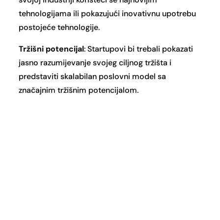
tehnologijama ili pokazujući inovativnu upotrebu
postojeće tehnologije.
Tržišni potencijal
: Startupovi bi trebali pokazati
jasno razumijevanje svojeg ciljnog tržišta i
predstaviti skalabilan poslovni model sa
značajnim tržišnim potencijalom.
Tržišna održivost i skalabilnost:
Kroz prijavu je
potrebno pojasniti kako startup planira rasti i
održati se na tržištu, uzimajući u obzir izazove i
potencijalne prepreke.
Trakcija i ključni ciljevi:
Prilikom selekcije
prednost će imati startupovi koji su već postigli
značajne ciljeve ili pokazali obećavajući rast, bilo
u smislu privlačenja korisnika, prihoda, ostvarenih