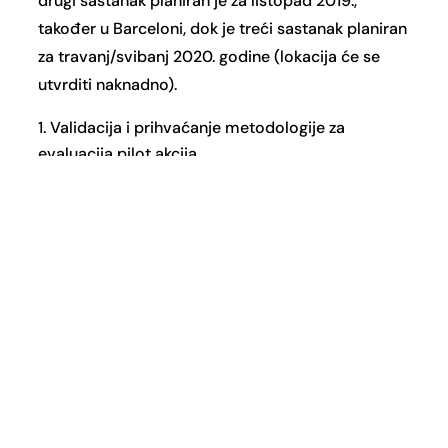
drugi sastanak planiran je za listopad 2019.,
također u Barceloni, dok je treći sastanak planiran
za travanj/svibanj 2020. godine (lokacija će se
utvrditi naknadno).
Validacija i prihvaćanje metodologije za
evaluacija pilot akcija
Među-evaluacija pilot akcija, sudjelovanje u
izradi izvješća
Završna evaluacija pilot akcija, sudjelovanje u
izradi izvješća
Očekivani angažman člana Znanstvenog
odbora je 10 radnih dana.
Službeni jezik komunikacije je engleski.
Troškove putovanja i smještaja snosi