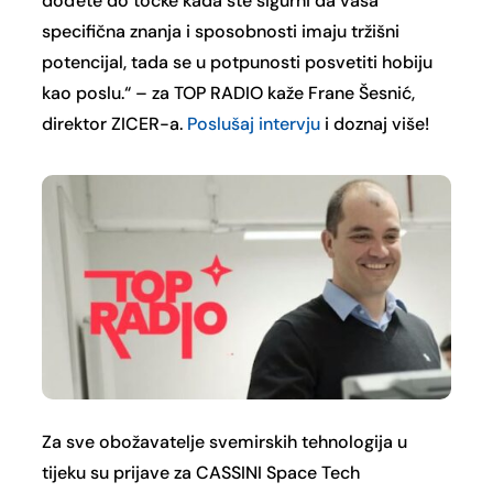
dođete do točke kada ste sigurni da vaša
specifična znanja i sposobnosti imaju tržišni
potencijal, tada se u potpunosti posvetiti hobiju
kao poslu.“ – za TOP RADIO kaže Frane Šesnić,
direktor ZICER-a.
Poslušaj intervju
i doznaj više!
Za sve obožavatelje svemirskih tehnologija u
tijeku su prijave za CASSINI Space Tech