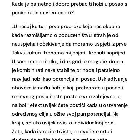
Kada je pametno i dobro prebaciti hobi u posao s
punim radnim vremenom?
„U našoj kulturi, prva prepreka koja nas okupira
kada razmišljamo o poduzetništvu, strah je od
neuspjeha i očekivanje da moramo uspjeti iz prve.
Takvu kulturu trebamo mijenjati i krenuti naprijed.
U samome početku, i dok god je moguće, dobro
je kombinirati neke stabilne prihode i paralelno
razvijati hobi kao potencijalni posao. Usklađivanje
obaveza između hobija koji pretvarate u posao i
redovnog posla često postaje vrlo zahtjevno, a
najbolji efekt uvijek ćete postići kada u ostvarenje
određenog cilja uložite svoj pun potencijal. Na
kraju, odluka uvijek ovisi o individualnoj priči.
Zato, kada istražite tržište, podvučete crtu i