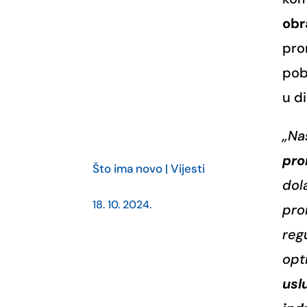
obr
pro
pob
u d
„N
pr
Što ima novo
|
Vijesti
dol
18. 10. 2024.
pro
reg
opt
usl