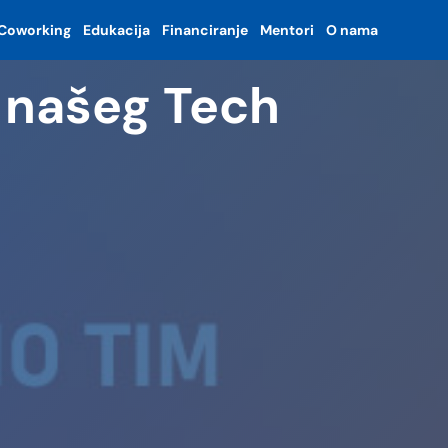
Coworking
Edukacija
Financiranje
Mentori
O nama
z našeg Tech