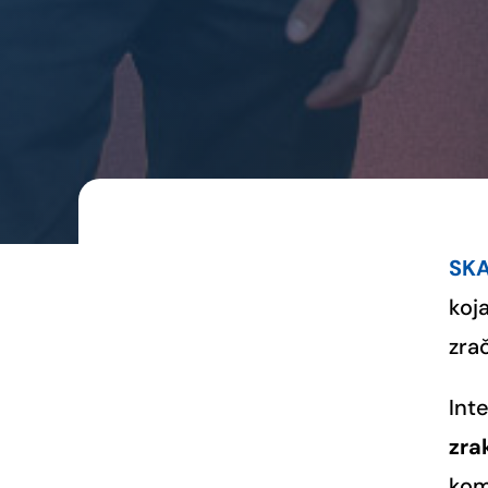
SKA
koj
zra
Int
zra
kom