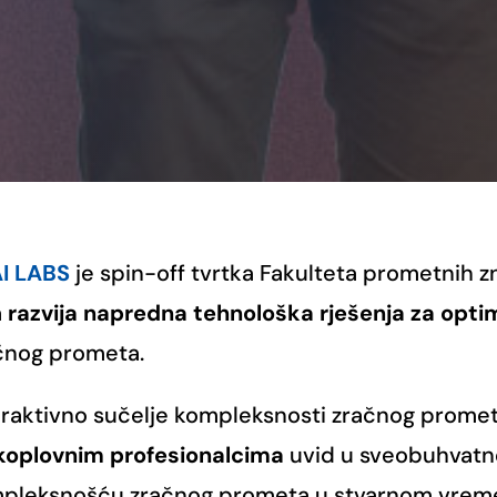
I LABS
je spin-off tvrtka Fakulteta prometnih z
a
razvija napredna tehnološka rješenja za opti
čnog prometa.
eraktivno sučelje kompleksnosti zračnog promet
koplovnim profesionalcima
uvid u sveobuhvatne
pleksnošću zračnog prometa u stvarnom vreme