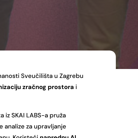
nanosti Sveučilišta u Zagrebu
mizaciju zračnog prostora
i
a iz SKAI LABS-a pruža
 analize za upravljanje
nu. Koristeći
naprednu AI