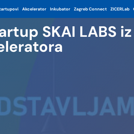
tartupovi
Akcelerator
Inkubator
Zagreb Connect
ZICERLab
artup SKAI LABS i
eleratora