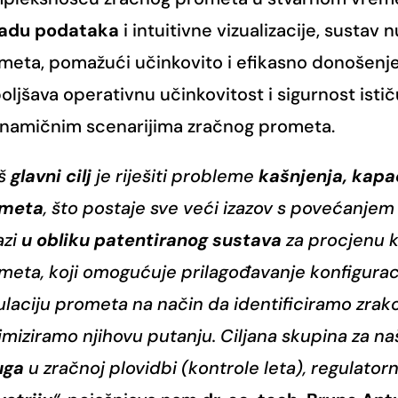
adu podataka
i intuitivne vizualizacije, sustav 
meta, pomažući učinkovito i efikasno donošenj
oljšava operativnu učinkovitost i sigurnost isti
inamičnim scenarijima zračnog prometa.
aš
glavni cilj
je riješiti probleme
kašnjenja, kapac
ometa
, što postaje sve veći izazov s povećanjem 
azi
u obliku patentiranog sustava
za procjenu 
meta, koji omogućuje prilagođavanje konfiguraci
ulaciju prometa na način da identificiramo zrako
imiziramo njihovu putanju. Ciljana skupina za na
uga
u zračnoj plovidbi (kontrole leta), regulatorna