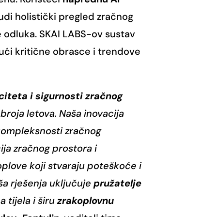
nudi holistički pregled zračnog
e odluka. SKAI LABS-ov sustav
čući kritične obrasce i trendove
iteta i sigurnosti zračnog
broja letova. Naša inovacija
kompleksnosti zračnog
ja zračnog prostora i
plove koji stvaraju poteškoće i
ša rješenja uključuje
pružatelje
 tijela i širu
zrakoplovnu