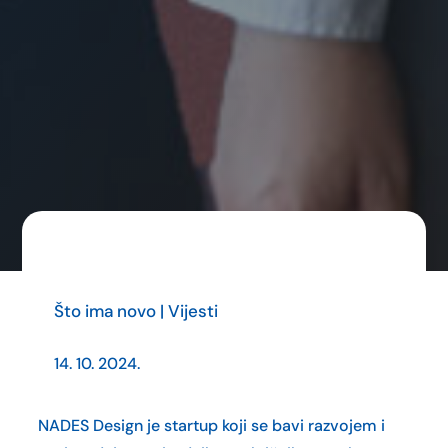
Što ima novo
|
Vijesti
14. 10. 2024.
NADES Design
je startup koji se bavi razvojem i