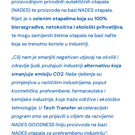
proizvodnjom prirodnih eutektičnih otapala
(NADES) te proizvoda na bazi NADES otapala.
Riječ je o
zelenim otapalima koja su 100%
biorazgradiva, netoksična i ekološki prihvatljiva
,
te mogu zamijeniti štetna otapala na bazi nafte
koja se trenutno koriste u industriji.
„Cilj nam je smanjiti negativan utjecaj na okoliš i
zdravlje ljudi, pružajući industriji
alternativu koja
smanjuje emisiju CO2
. Naša rješenja su
primjenjiva u različitim industrijama, poput
kozmetičke, prehrambene, farmaceutske i
kemijske industrije, koje traže održive i ekološke
tehnologije. U
Tech Transfer
akceleracijski
program smo se prijavili s ciljem da razvijemo
NADES GOODNESS liniju proizvoda na bazi
NADES otapala za prehrambenu industriju“
,