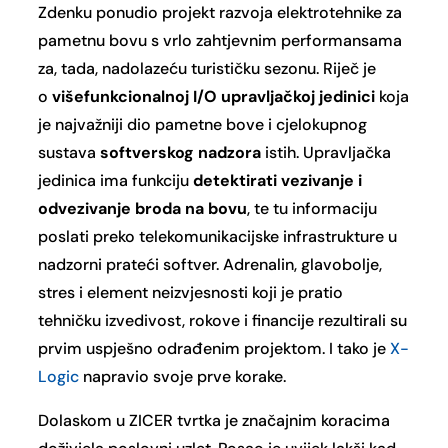
Zdenku ponudio projekt razvoja elektrotehnike za
pametnu bovu s vrlo zahtjevnim performansama
za, tada, nadolazeću turističku sezonu. Riječ je
o
višefunkcionalnoj I/O upravljačkoj jedinici
koja
je najvažniji dio pametne bove i cjelokupnog
sustava
softverskog nadzora
istih. Upravljačka
jedinica ima funkciju
detektirati vezivanje i
odvezivanje broda na bovu
, te tu informaciju
poslati preko telekomunikacijske infrastrukture u
nadzorni prateći softver. Adrenalin, glavobolje,
stres i element neizvjesnosti koji je pratio
tehničku izvedivost, rokove i financije rezultirali su
prvim uspješno odrađenim projektom. I tako je
X-
Logic
napravio svoje prve korake.
Dolaskom u ZICER tvrtka je značajnim koracima