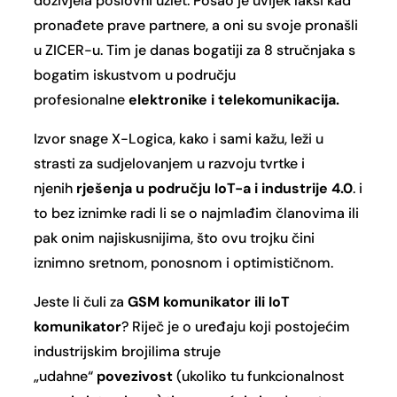
doživjela poslovni uzlet. Posao je uvijek lakši kad
pronađete prave partnere, a oni su svoje pronašli
u ZICER-u. Tim je danas bogatiji za 8 stručnjaka s
bogatim iskustvom u području
profesionalne
elektronike i telekomunikacija.
Izvor snage X-Logica, kako i sami kažu, leži u
strasti za sudjelovanjem u razvoju tvrtke i
njenih
rješenja u području IoT-a i industrije 4.0
. i
to bez iznimke radi li se o najmlađim članovima ili
pak onim najiskusnijima, što ovu trojku čini
iznimno sretnom, ponosnom i optimističnom.
Jeste li čuli za
GSM komunikator ili IoT
komunikator
? Riječ je o uređaju koji postojećim
industrijskim brojilima struje
„udahne“
povezivost
(ukoliko tu funkcionalnost