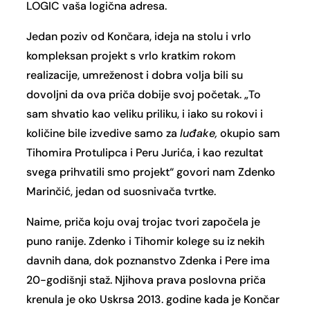
LOGIC vaša logična adresa.
Jedan poziv od Končara, ideja na stolu i vrlo
kompleksan projekt s vrlo kratkim rokom
realizacije, umreženost i dobra volja bili su
dovoljni da ova priča dobije svoj početak. „To
sam shvatio kao veliku priliku, i iako su rokovi i
količine bile izvedive samo za
luđake,
okupio sam
Tihomira Protulipca i Peru Jurića, i kao rezultat
svega prihvatili smo projekt“ govori nam Zdenko
Marinčić, jedan od suosnivača tvrtke.
Naime, priča koju ovaj trojac tvori započela je
puno ranije. Zdenko i Tihomir kolege su iz nekih
davnih dana, dok poznanstvo Zdenka i Pere ima
20-godišnji staž. Njihova prava poslovna priča
krenula je oko Uskrsa 2013. godine kada je Končar