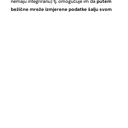
nemaju integriranu) tj. omogućuje im da
putem
bežične mreže izmjerene podatke šalju svom
nadzornom centru.
Ovo IoT rješenje krajem
protekle godine distribuirali su u čak 2500
primjeraka.
Stvari koje su do nedavno bile daleka budućnost,
X-Logic napravio je već jučer. Stoga ne čudi što
im se tržište širi van granica Lijepe naše, što je
njihovih projekata sve više, a potreba za
povećanjem tima sve jača.
Kada u bliskoj budućnosti budete plivali „do
bova“ obratite pažnju jer možda baš jedna
„pametna“ detektira vas! 🙂