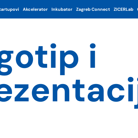
tartupovi
Akcelerator
Inkubator
Zagreb Connect
ZICERLab
gotip i
ezentaci