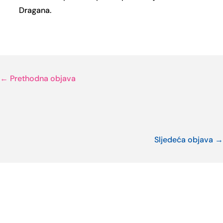
Dragana.
←
Prethodna objava
Sljedeća objava
→
Ostale novosti i projekti